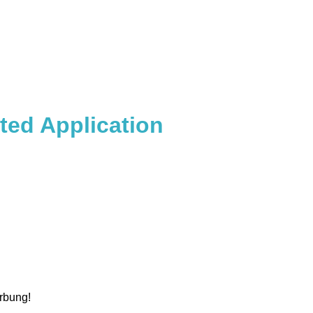
ited Application
erbung!